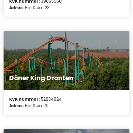
KvK nummer:
39095660
Adres:
Het Ruim 23
Döner King Dronten
KvK nummer:
52834824
Adres:
Het Ruim 31