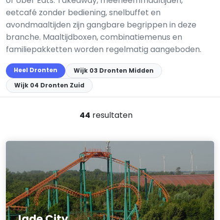
of Uber Eats. Takeaway, meeneem­maaltijden,
eetcafé zonder bediening, snelbuffet en
avondmaaltijden zijn gangbare begrippen in deze
branche. Maaltijdboxen, combinatiemenus en
familiepakketten worden regelmatig aangeboden.
Heel Dronten
Wijk 03 Dronten Midden
Wijk 04 Dronten Zuid
44
resultaten
Jade City