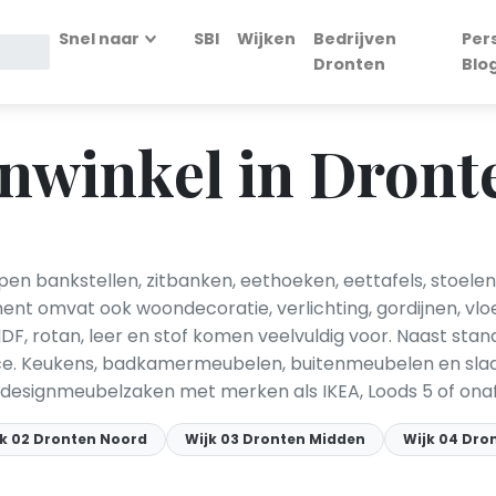
Snel naar
SBI
Wijken
Bedrijven
Per
Dronten
Blo
winkel in Dront
n bankstellen, zitbanken, eethoeken, eettafels, stoelen,
ent omvat ook woondecoratie, verlichting, gordijnen, vlo
MDF, rotan, leer en stof komen veelvuldig voor. Naast st
ice. Keukens, badkamermeubelen, buitenmeubelen en slaa
s designmeubelzaken met merken als IKEA, Loods 5 of ona
jk 02 Dronten Noord
Wijk 03 Dronten Midden
Wijk 04 Dro