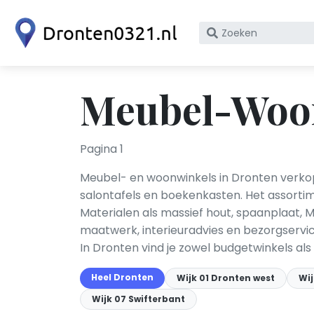
Zoek
op
bedrijfsnaam
of
Meubel-Woon
KvK
nummer
Pagina 1
Meubel- en woonwinkels in Dronten verkope
salontafels en boekenkasten. Het assortim
Materialen als massief hout, spaanplaat, 
maatwerk, interieuradvies en bezorgserv
In Dronten vind je zowel budgetwinkels al
Heel Dronten
Wijk 01 Dronten west
Wi
Wijk 07 Swifterbant