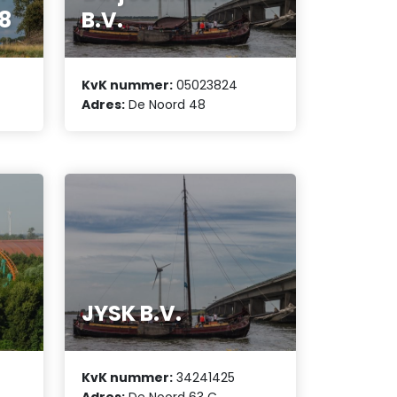
78
B.V.
KvK nummer:
05023824
Adres:
De Noord 48
JYSK B.V.
KvK nummer:
34241425
Adres:
De Noord 63 C