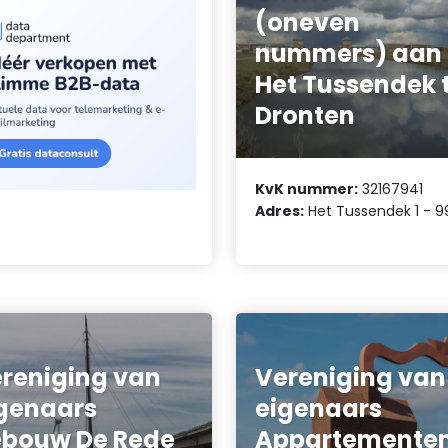
(oneven
nummers) aan
Het Tussendek 
Dronten
KvK nummer:
32167941
Adres:
Het Tussendek 1 - 9
reniging van
Vereniging van
genaars
eigenaars
bouw De Rede
Appartemente