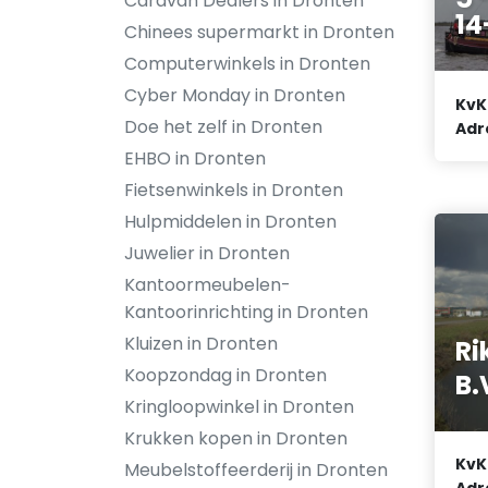
Caravan Dealers in Dronten
14
Chinees supermarkt in Dronten
Computerwinkels in Dronten
Cyber Monday in Dronten
KvK
Doe het zelf in Dronten
Adr
EHBO in Dronten
Fietsenwinkels in Dronten
Hulpmiddelen in Dronten
Juwelier in Dronten
Kantoormeubelen-
Kantoorinrichting in Dronten
Kluizen in Dronten
Ri
Koopzondag in Dronten
B.
Kringloopwinkel in Dronten
Krukken kopen in Dronten
KvK
Meubelstoffeerderij in Dronten
Adr