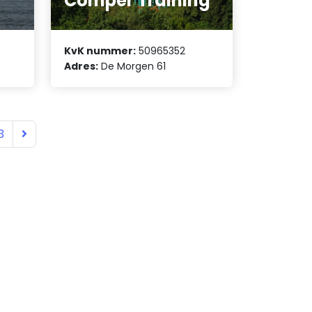
Comper Training
KvK nummer:
50965352
Adres:
De Morgen 61
3