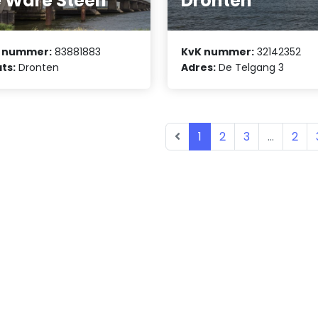
 Ware Steen
Dronten
 nummer:
83881883
KvK nummer:
32142352
ts:
Dronten
Adres:
De Telgang 3
1
2
3
...
2