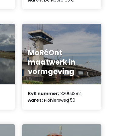
MoRéOnt
maatwerk in
vormgeving
KvK nummer:
32063382
Adres:
Pioniersweg 50