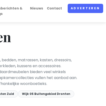
sberichten &
Nieuws
Contact
ADVERTEREN
gs
en
 bedden, matrassen, kasten, dressoirs,
erkleden, kussens en accessoires.
andaardmeubelen bieden veel winkels
pkamercollecties vullen het aanbod aan.
fhankelijke woonboetieks.
nten Zuid
Wijk 05 Buitengebied Dronten