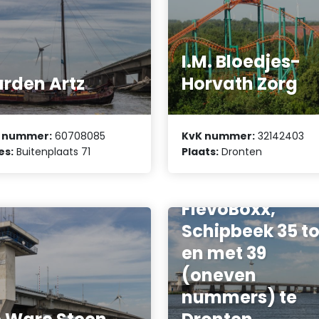
I.M. Bloedjes-
rden Artz
Horvath Zorg
 nummer:
60708085
KvK nummer:
32142403
es:
Buitenplaats 71
Plaats:
Dronten
Vereniging van
Eigenaars
FlevoBoxx,
Schipbeek 35 to
en met 39
(oneven
nummers) te