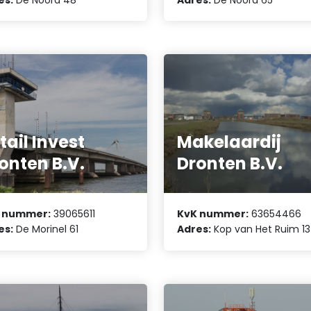
tail Invest
Makelaardij
onten B.V.
Dronten B.V.
 nummer:
39065611
KvK nummer:
63654466
es:
De Morinel 61
Adres:
Kop van Het Ruim 13