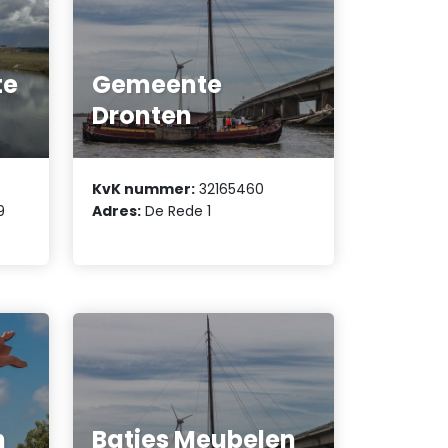
te
Gemeente
Dronten
KvK nummer:
32165460
9
Adres:
De Rede 1
n
Batjes Meubelen