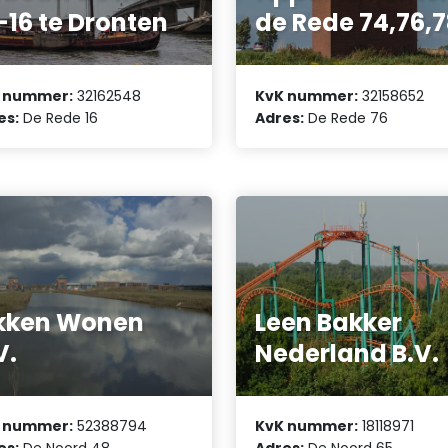
-16 te Dronten
de Rede 74,76,
 nummer:
32162548
KvK nummer:
32158652
es:
De Rede 16
Adres:
De Rede 76
kken Wonen
Leen Bakker
V.
Nederland B.V.
 nummer:
52388794
KvK nummer:
18118971
es:
De Noord 48
Adres:
De Noord 65