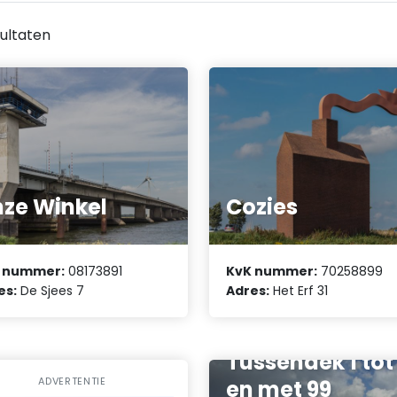
ultaten
ze Winkel
Cozies
 nummer:
08173891
KvK nummer:
70258899
Vereniging van
es:
De Sjees 7
Adres:
Het Erf 31
eigenaars
gebouw Het
Tussendek 1 tot
ADVERTENTIE
en met 99