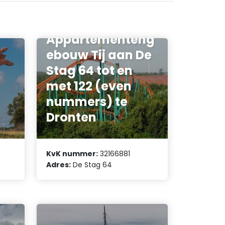
Vereniging van
Eigenaars
Appartementeng
ebouw Tij aan De
Stag 64 tot en
met 122 (even
nummers) te
Dronten
KvK nummer:
32166881
Adres:
De Stag 64