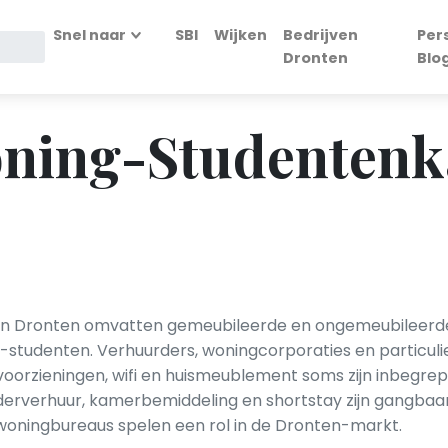
Snel naar
SBI
Wijken
Bedrijven
Per
Dronten
Blo
ning-Studentenk
n Dronten omvatten gemeubileerde en ongemeubileerde
udenten. Verhuurders, woningcorporaties en particuli
voorzieningen, wifi en huismeublement soms zijn inbegrep
derverhuur, kamerbemiddeling en shortstay zijn gangbaa
en woningbureaus spelen een rol in de Dronten-markt.