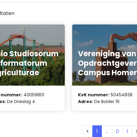
ltaten
io Studiosorum
Vereniging van
eformatorum
Opdrachtgever
riculturae
Campus Homer
 nummer:
40059801
KvK nummer:
50454838
es:
De Drieslag 4
Adres:
De Bolder 16
1
...
0
1