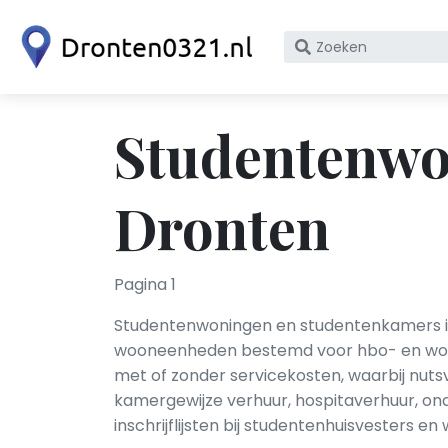
Zoek
op
bedrijfsnaam
of
Studentenwo
KvK
nummer
Dronten
Pagina 1
Studentenwoningen en studentenkamers i
wooneenheden bestemd voor hbo- en wo-st
met of zonder servicekosten, waarbij nuts
kamergewijze verhuur, hospitaverhuur, on
inschrijflijsten bij studentenhuisvesters 