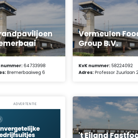
randpaviljoen
Vermeulen Foo
emerbaai
Group B.V.
 nummer:
64733998
KvK nummer:
58224092
es:
Bremerbaaiweg 6
Adres:
Professor Zuurlaan 
ADVERTENTIE
't Eiland Fastfo