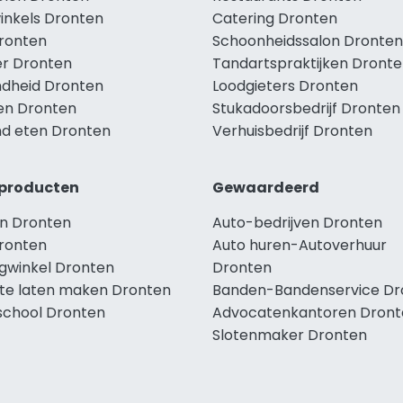
winkels Dronten
Catering Dronten
Dronten
Schoonheidssalon Dronten
r Dronten
Tandartspraktijken Dront
dheid Dronten
Loodgieters Dronten
len Dronten
Stukadoorsbedrijf Dronten
d eten Dronten
Verhuisbedrijf Dronten
producten
Gewaardeerd
n Dronten
Auto-bedrijven Dronten
ronten
Auto huren-Autoverhuur
ngwinkel Dronten
Dronten
te laten maken Dronten
Banden-Bandenservice Dr
school Dronten
Advocatenkantoren Dront
Slotenmaker Dronten