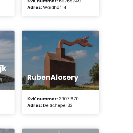
KvK nummer:
69768749
Adres:
Wardhof 14
jk
RubenAlosery
KvK nummer:
39071870
Adres:
De Schepel 33