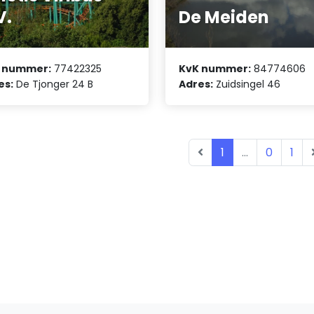
V.
De Meiden
 nummer:
77422325
KvK nummer:
84774606
es:
De Tjonger 24 B
Adres:
Zuidsingel 46
1
...
0
1