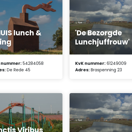
UIS lunch &
'De Bezorgde
ving
Lunchjuffrouw'
 nummer:
54284058
KvK nummer:
61249009
es:
De Rede 45
Adres:
Braspenning 23
nctis Viribus