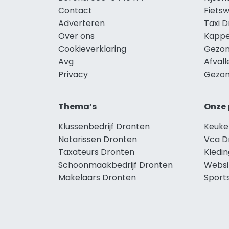
Contact
Fiets
Adverteren
Taxi 
Over ons
Kappe
Cookieverklaring
Gezon
Avg
Afval
Privacy
Gezon
Thema’s
Onze 
Klussenbedrijf Dronten
Keuke
Notarissen Dronten
Vca D
Taxateurs Dronten
Kledi
Schoonmaakbedrijf Dronten
Websi
Makelaars Dronten
Sport