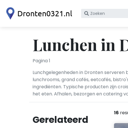
Zoek
op
bedrijfsnaam
of
Lunchen in 
KvK
nummer
Pagina 1
Lunchgelegenheden in Dronten serveren bro
lunchrooms, grand cafés, eetcafés, bistr
ingrediënten. Typische producten zijn croiss
het eten. Afhalen, bezorgen en catering vo
16
res
Gerelateerd