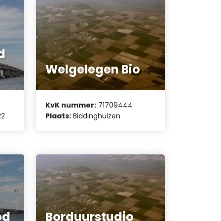
d
Welgelegen Bio
KvK nummer:
71709444
22
Plaats:
Biddinghuizen
od
Borduurstudio