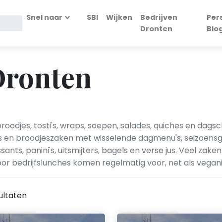
Snel naar
SBI
Wijken
Bedrijven
Per
Dronten
Blo
Dronten
odjes, tosti's, wraps, soepen, salades, quiches en dagsc
o's en broodjeszaken met wisselende dagmenu's, seizoen
ants, panini's, uitsmijters, bagels en verse jus. Veel zake
or bedrijfslunches komen regelmatig voor, net als veganis
ultaten