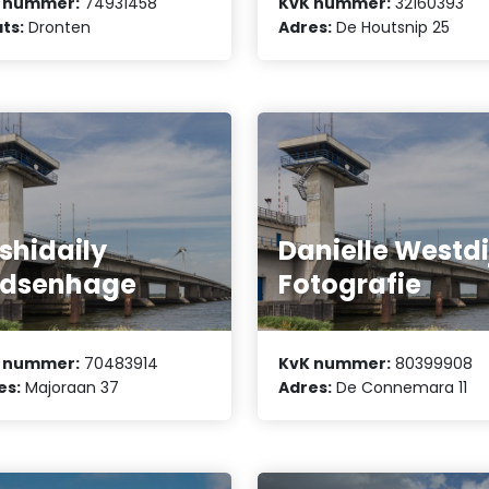
 nummer:
74931458
KvK nummer:
32160393
ts:
Dronten
Adres:
De Houtsnip 25
shidaily
Danielle Westdi
idsenhage
Fotografie
 nummer:
70483914
KvK nummer:
80399908
es:
Majoraan 37
Adres:
De Connemara 11