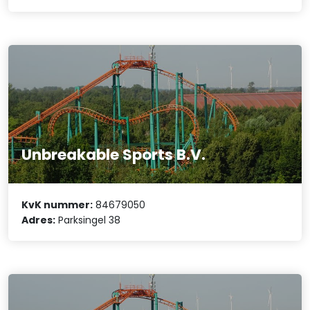
Unbreakable Sports B.V.
KvK nummer:
84679050
Adres:
Parksingel 38