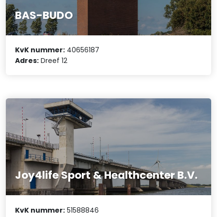
BAS-BUDO
KvK nummer:
40656187
Adres:
Dreef 12
Joy4life Sport & Healthcenter B.V.
KvK nummer:
51588846