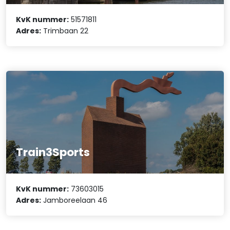
KvK nummer:
51571811
Adres:
Trimbaan 22
Train3Sports
KvK nummer:
73603015
Adres:
Jamboreelaan 46