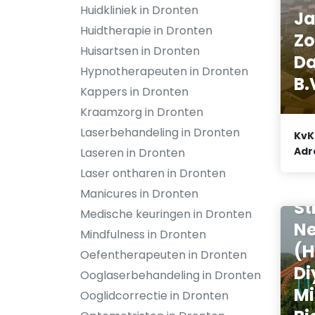
Huidkliniek in Dronten
Ja
Huidtherapie in Dronten
Zo
Huisartsen in Dronten
Da
Hypnotherapeuten in Dronten
B.
Kappers in Dronten
Kraamzorg in Dronten
Laserbehandeling in Dronten
KvK
Adr
Laseren in Dronten
Laser ontharen in Dronten
Is
Manicures in Dronten
St
Medische keuringen in Dronten
Ne
Mindfulness in Dronten
(H
Oefentherapeuten in Dronten
Di
Ooglaserbehandeling in Dronten
Mi
Ooglidcorrectie in Dronten