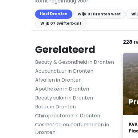
komt regelmatig voor.
Heel Dronten
Wijk 01 Dronten west
Wi
Wijk 07 Swifterbant
228
re
Gerelateerd
Beauty & Gezondheid in Dronten
Acupunctuur in Dronten
Afvallen in Dronten
Apotheken in Dronten
Beauty salon in Dronten
Pr
Botox in Dronten
Chiropractoren in Dronten
Cosmetica en parfumerieën in
KvK
Plaa
Dronten