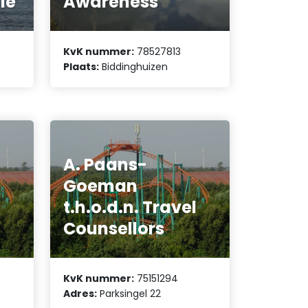
ie
Awareness
KvK nummer:
78527813
Plaats:
Biddinghuizen
A. Paans-
Goeman
t.h.o.d.n. Travel
Counsellors
KvK nummer:
75151294
Adres:
Parksingel 22