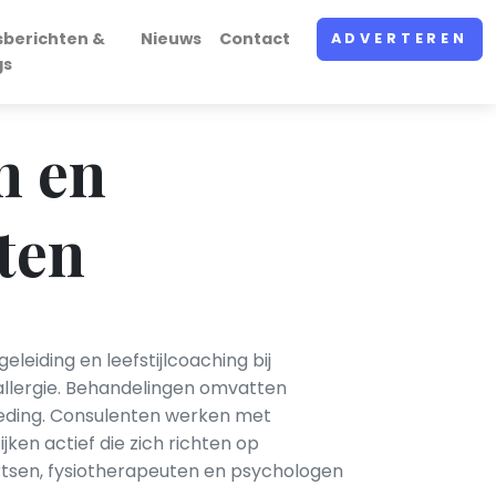
sberichten &
Nieuws
Contact
ADVERTEREN
gs
n en
ten
eiding en leefstijlcoaching bij
lallergie. Behandelingen omvatten
oeding. Consulenten werken met
ken actief die zich richten op
tsen, fysiotherapeuten en psychologen