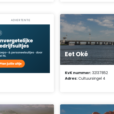
ADVERTENTIE
Eet Oké
KvK nummer:
32137852
Adres:
Cultuursingel 4