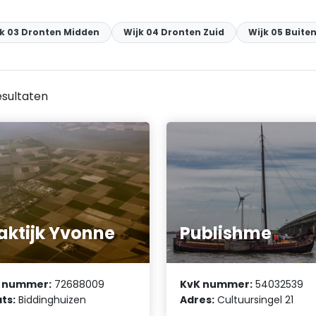
jk 03 Dronten Midden
Wijk 04 Dronten Zuid
Wijk 05 Buite
sultaten
aktijk Yvonne
Publishme
 nummer:
72688009
KvK nummer:
54032539
ts:
Biddinghuizen
Adres:
Cultuursingel 21