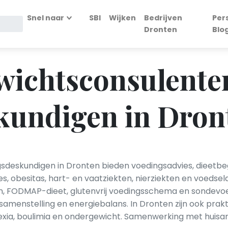
Snel naar
SBI
Wijken
Bedrijven
Per
Dronten
Blo
ewichtsconsulente
kundigen in Dron
sdeskundigen in Dronten bieden voedingsadvies, dieetbegel
, obesitas, hart- en vaatziekten, nierziekten en voedse
en, FODMAP-dieet, glutenvrij voedingsschema en sondev
enstelling en energiebalans. In Dronten zijn ook praktij
ia, boulimia en ondergewicht. Samenwerking met huisar