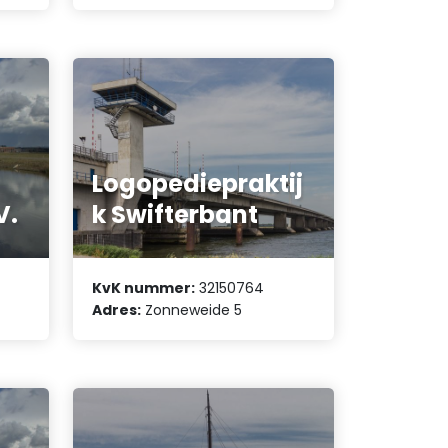
Logopediepraktij
V.
k Swifterbant
KvK nummer:
32150764
Adres:
Zonneweide 5