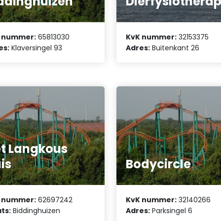
ddinghuizen
Dierfysiotherap
 nummer:
65813030
KvK nummer:
32153375
es:
Klaversingel 93
Adres:
Buitenkant 26
t Langkous
is
Bodycircle
 nummer:
62697242
KvK nummer:
32140266
ts:
Biddinghuizen
Adres:
Parksingel 6