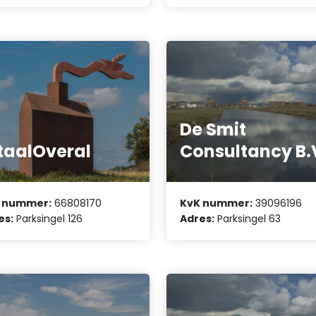
De Smit
taalOveral
Consultancy B.
 nummer:
66808170
KvK nummer:
39096196
es:
Parksingel 126
Adres:
Parksingel 63