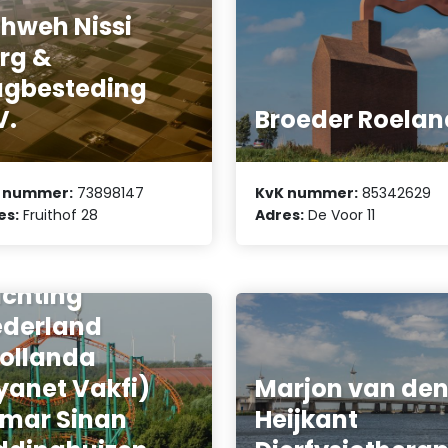
hweh Nissi
rg &
gbesteding
V.
Broeder Roelan
 nummer:
73898147
KvK nummer:
85342629
es:
Fruithof 28
Adres:
De Voor 11
lamitische
ichting
derland
ollanda
yanet Vakfi)
Marjon van de
mar Sinan
Heijkant