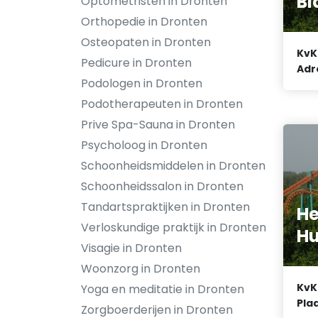
Bi
Optometristen in Dronten
Orthopedie in Dronten
Osteopaten in Dronten
KvK
Pedicure in Dronten
Adr
Podologen in Dronten
Podotherapeuten in Dronten
Prive Spa-Sauna in Dronten
Psycholoog in Dronten
Schoonheidsmiddelen in Dronten
Schoonheidssalon in Dronten
Tandartspraktijken in Dronten
He
Verloskundige praktijk in Dronten
Hu
Visagie in Dronten
Woonzorg in Dronten
KvK
Yoga en meditatie in Dronten
Plaa
Zorgboerderijen in Dronten