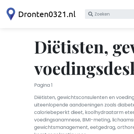
Zoek
op
bedrijfsnaam
of
Diëtisten, g
KvK
nummer
voedingsdes
Pagina 1
Diëtisten, gewichtsconsulenten en voeding
uiteenlopende aandoeningen zoals diabetes
caloriebeperkt dieet, koolhydraatarm et
voedingsanamnese, BMI-meting, lichaamssam
gewichtsmanagement, eetgedrag, orthorex