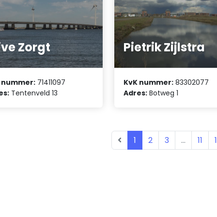
ive Zorgt
Pietrik Zijlstra
 nummer:
71411097
KvK nummer:
83302077
es:
Tentenveld 13
Adres:
Botweg 1
1
2
3
...
11