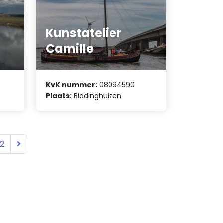
Kunstatelier
Camille
KvK nummer:
08094590
Plaats:
Biddinghuizen
12