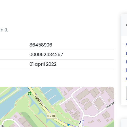
n 9.
86458906
000052434257
01 april 2022