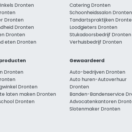
winkels Dronten
Catering Dronten
Dronten
Schoonheidssalon Dronten
r Dronten
Tandartspraktijken Dront
dheid Dronten
Loodgieters Dronten
len Dronten
Stukadoorsbedrijf Dronten
d eten Dronten
Verhuisbedrijf Dronten
producten
Gewaardeerd
n Dronten
Auto-bedrijven Dronten
ronten
Auto huren-Autoverhuur
ngwinkel Dronten
Dronten
te laten maken Dronten
Banden-Bandenservice Dr
school Dronten
Advocatenkantoren Dront
Slotenmaker Dronten