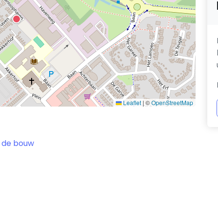
Leaflet
|
©
OpenStreetMap
 de bouw