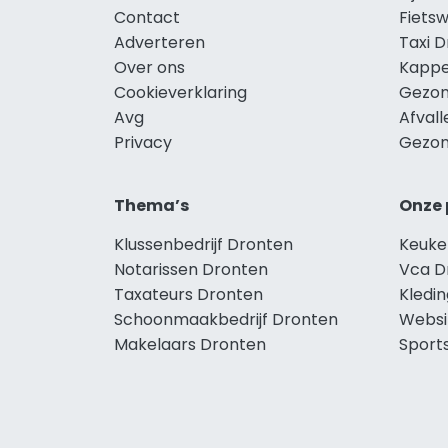
Contact
Fiets
Adverteren
Taxi 
Over ons
Kappe
Cookieverklaring
Gezon
Avg
Afval
Privacy
Gezon
Thema’s
Onze 
Klussenbedrijf Dronten
Keuke
Notarissen Dronten
Vca D
Taxateurs Dronten
Kledi
Schoonmaakbedrijf Dronten
Websi
Makelaars Dronten
Sport