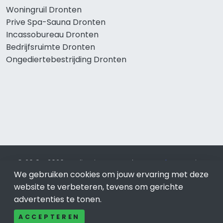
Woningruil Dronten
Prive Spa-Sauna Dronten
Incassobureau Dronten
Bedrijfsruimte Dronten
Ongediertebestrijding Dronten
© 2019 - 2026 Realisatie en SEO door
SEO-bureau
Lion
We gebruiken cookies om jouw ervaring met deze
Internet. Betaal alleen voor bewezen resultaten?
SEO
optimalisatie No Cure No Pay
.
Dronten
is onderdeel van Lion
website te verbeteren, tevens om gerichte
Internet.
advertenties te tonen.
Beeldcredits
ACCEPTEREN