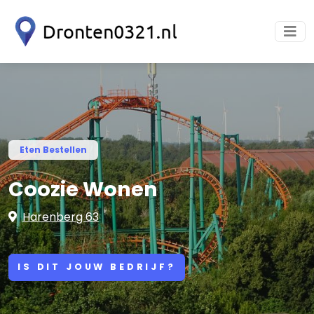
Eten Bestellen
Coozie Wonen
Harenberg 63
IS DIT JOUW BEDRIJF?