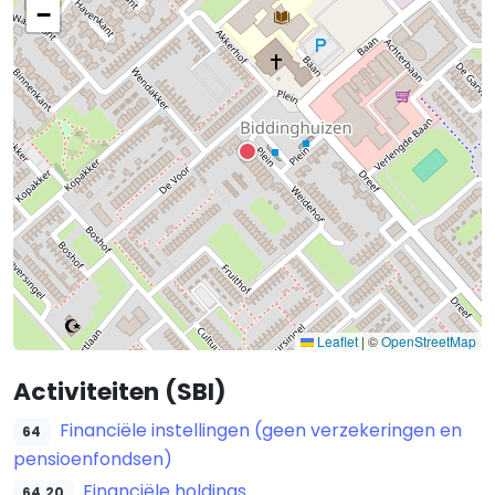
−
Leaflet
|
©
OpenStreetMap
Activiteiten (SBI)
Financiële instellingen (geen verzekeringen en
64
pensioenfondsen)
Financiële holdings
64.20