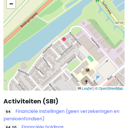
−
Leaflet
|
©
OpenStreetMap
Activiteiten (SBI)
Financiële instellingen (geen verzekeringen en
64
pensioenfondsen)
Financiële holdings
64.20