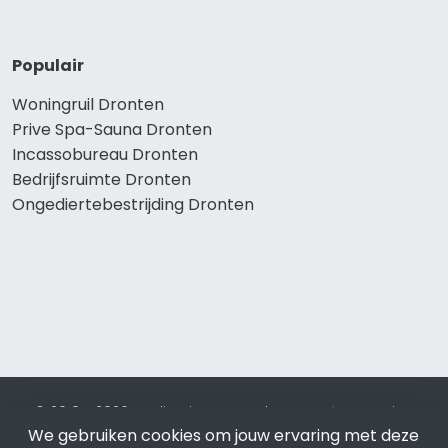
Populair
Woningruil Dronten
Prive Spa-Sauna Dronten
Incassobureau Dronten
Bedrijfsruimte Dronten
Ongediertebestrijding Dronten
© 2019 - 2026 Realisatie en SEO door
SEO-bureau
Lion
We gebruiken cookies om jouw ervaring met deze
Internet. Betaal alleen voor bewezen resultaten?
SEO