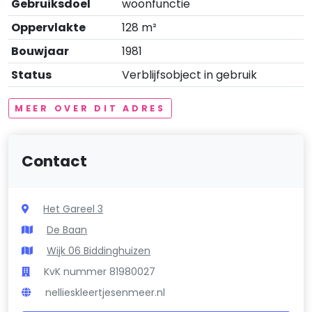
Gebruiksdoel
woonfunctie
Oppervlakte
128 m²
Bouwjaar
1981
Status
Verblijfsobject in gebruik
MEER OVER DIT ADRES
Contact
Het Gareel 3
De Baan
Wijk 06 Biddinghuizen
KvK nummer 81980027
nellieskleertjesenmeer.nl