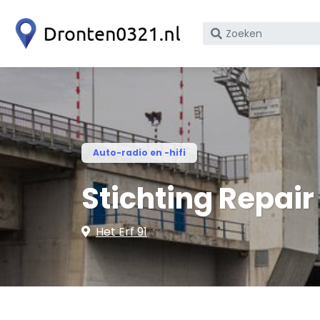
Zoek
op
bedrijfsnaam
of
KvK
nummer
Auto-radio en -hifi
Stichting Repair
Het Erf 91