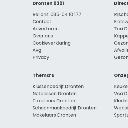
Dronten 0321
Direc
Bel ons: 085-04 10 177
Rijsc
Contact
Fiets
Adverteren
Taxi 
Over ons
Kappe
Cookieverklaring
Gezon
Avg
Afval
Privacy
Gezon
Thema’s
Onze 
Klussenbedrijf Dronten
Keuke
Notarissen Dronten
Vca D
Taxateurs Dronten
Kledi
Schoonmaakbedrijf Dronten
Websi
Makelaars Dronten
Sport