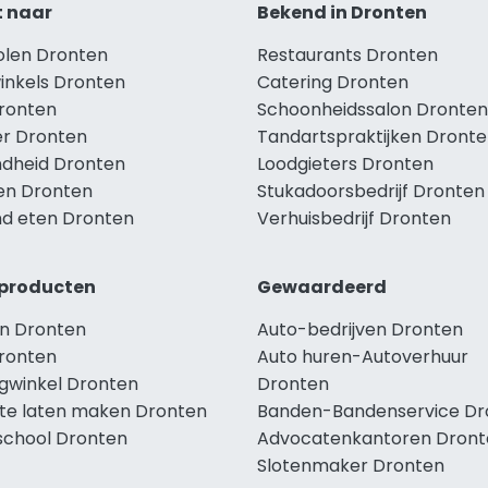
t naar
Bekend in Dronten
holen Dronten
Restaurants Dronten
winkels Dronten
Catering Dronten
Dronten
Schoonheidssalon Dronten
r Dronten
Tandartspraktijken Dront
dheid Dronten
Loodgieters Dronten
len Dronten
Stukadoorsbedrijf Dronten
d eten Dronten
Verhuisbedrijf Dronten
producten
Gewaardeerd
n Dronten
Auto-bedrijven Dronten
ronten
Auto huren-Autoverhuur
ngwinkel Dronten
Dronten
te laten maken Dronten
Banden-Bandenservice Dr
school Dronten
Advocatenkantoren Dront
Slotenmaker Dronten