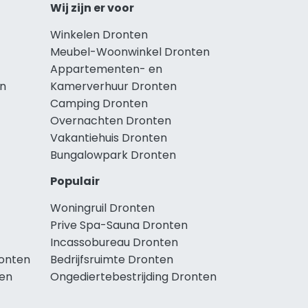
Wij zijn er voor
Winkelen Dronten
Meubel-Woonwinkel Dronten
Appartementen- en
en
Kamerverhuur Dronten
Camping Dronten
Overnachten Dronten
Vakantiehuis Dronten
Bungalowpark Dronten
Populair
Woningruil Dronten
Prive Spa-Sauna Dronten
Incassobureau Dronten
onten
Bedrijfsruimte Dronten
en
Ongediertebestrijding Dronten