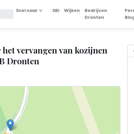
Snel naar
SBI
Wijken
Bedrijven
Per
Dronten
Blo
 het vervangen van kozijnen
JB Dronten