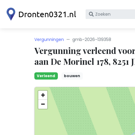
Zoek
op
bedrijfsnaam
of
Vergunningen
gmb-2026-139358
KvK
Vergunning verleend voor
nummer
aan De Morinel 178, 8251 
Verleend
bouwen
+
−