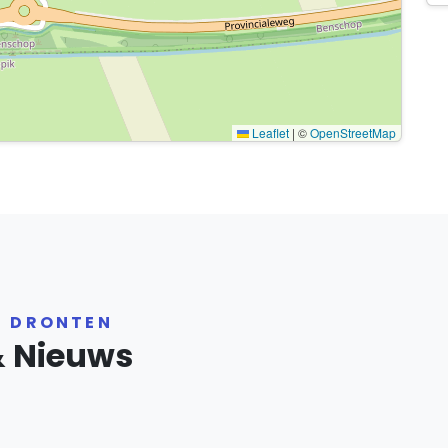
Leaflet
|
©
OpenStreetMap
R DRONTEN
& Nieuws