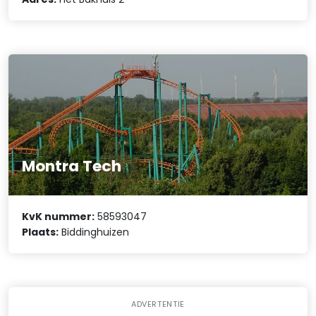
Montra Tech
KvK nummer:
58593047
Plaats:
Biddinghuizen
ADVERTENTIE