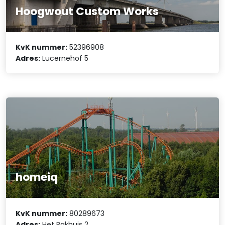
Hoogwout Custom Works
KvK nummer:
52396908
Adres:
Lucernehof 5
homeiq
KvK nummer:
80289673
Adres:
Het Bakhuis 2