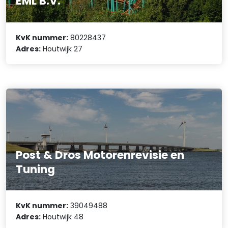
EML B.V.
KvK nummer:
80228437
Adres:
Houtwijk 27
Post & Dros Motorenrevisie en
Tuning
KvK nummer:
39049488
Adres:
Houtwijk 48