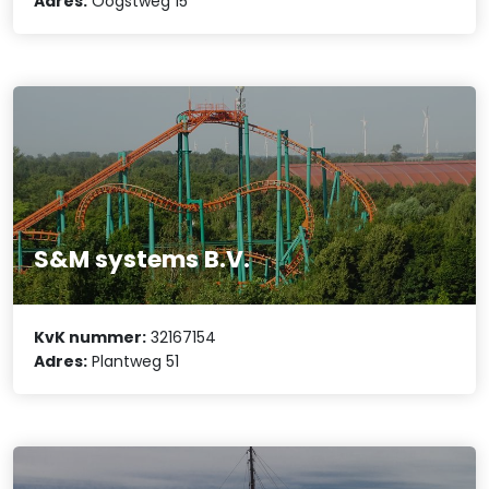
Adres:
Oogstweg 15
S&M systems B.V.
KvK nummer:
32167154
Adres:
Plantweg 51