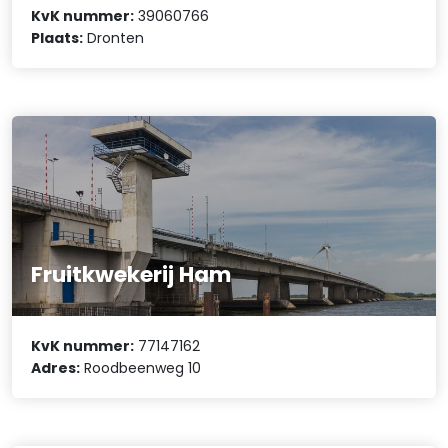
KvK nummer:
39060766
Plaats:
Dronten
Fruitkwekerij Ham
KvK nummer:
77147162
Adres:
Roodbeenweg 10