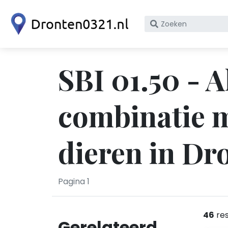
Zoek
op
bedrijfsnaam
of
SBI 01.50 - 
KvK
nummer
combinatie m
dieren in Dr
Pagina 1
46
res
Gerelateerd