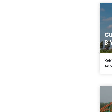
Cu
B.
KvK
Adr