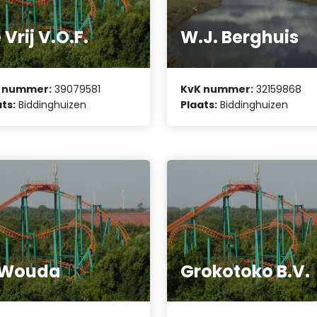
 Vrij V.O.F.
W.J. Berghuis
 nummer:
39079581
KvK nummer:
32159868
ts:
Biddinghuizen
Plaats:
Biddinghuizen
 Wouda
Grokotoko B.V.