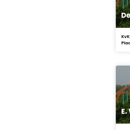
De
KvK
Plaa
E.