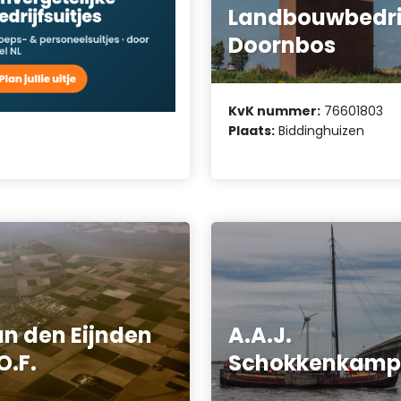
Landbouwbedri
Doornbos
KvK nummer:
76601803
Plaats:
Biddinghuizen
n den Eijnden
A.A.J.
O.F.
Schokkenkam