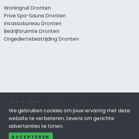
Woningruil Dronten
Prive Spa-Sauna Dronten
Incassobureau Dronten
Bedrijfsruimte Dronten
Ongediertebestrijding Dronten
© 2019 - 2026 Realisatie en SEO door
SEO-bureau
Lion
We gebruiken cookies om jouw ervaring met deze
Internet. Betaal alleen voor bewezen resultaten?
SEO
optimalisatie No Cure No Pay
.
Dronten
is onderdeel van Lion
website te verbeteren, tevens om gerichte
Internet.
advertenties te tonen.
Beeldcredits
ACCEPTEREN