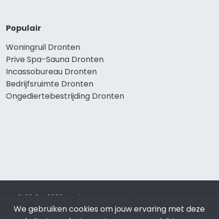
Populair
Woningruil Dronten
Prive Spa-Sauna Dronten
Incassobureau Dronten
Bedrijfsruimte Dronten
Ongediertebestrijding Dronten
© 2019 - 2026 Realisatie en SEO door
SEO-bureau
Lion
We gebruiken cookies om jouw ervaring met deze
Internet. Betaal alleen voor bewezen resultaten?
SEO