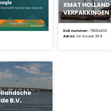
XMAT HOLLAND
VERPAKKINGEN
KvK nummer:
78584833
Adres:
De Gouwe 36 B
llandsche
lde B.V.