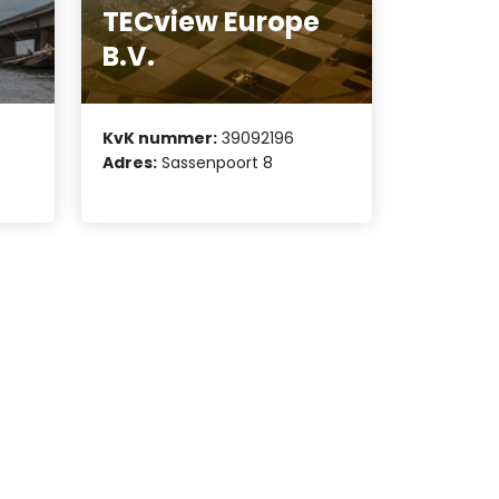
TECview Europe
B.V.
KvK nummer:
39092196
Adres:
Sassenpoort 8