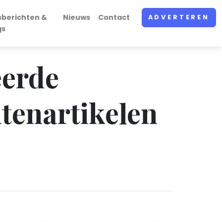
sberichten &
Nieuws
Contact
ADVERTEREN
gs
eerde
tenartikelen