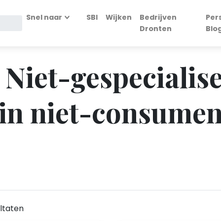
Snel naar
SBI
Wijken
Bedrijven
Per
Dronten
Blo
- Niet-gespecialis
in niet-consumen
ltaten