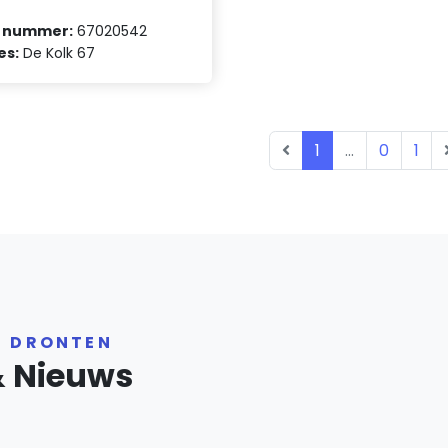
 nummer:
67020542
es:
De Kolk 67
1
...
0
1
R DRONTEN
& Nieuws