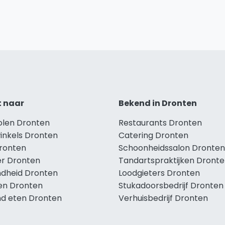
t naar
Bekend in Dronten
holen Dronten
Restaurants Dronten
winkels Dronten
Catering Dronten
Dronten
Schoonheidssalon Dronten
r Dronten
Tandartspraktijken Dront
dheid Dronten
Loodgieters Dronten
len Dronten
Stukadoorsbedrijf Dronten
d eten Dronten
Verhuisbedrijf Dronten