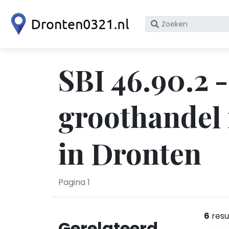
Zoek
op
bedrijfsnaam
of
SBI 46.90.2 
KvK
nummer
groothandel 
in Dronten
Pagina 1
6
resu
Gerelateerd