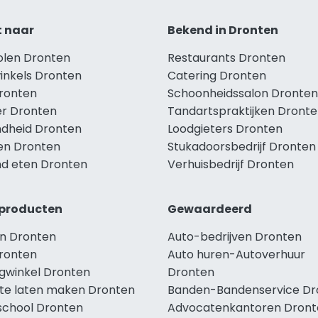
t naar
Bekend in Dronten
holen Dronten
Restaurants Dronten
winkels Dronten
Catering Dronten
Dronten
Schoonheidssalon Dronten
r Dronten
Tandartspraktijken Dront
dheid Dronten
Loodgieters Dronten
len Dronten
Stukadoorsbedrijf Dronten
d eten Dronten
Verhuisbedrijf Dronten
producten
Gewaardeerd
n Dronten
Auto-bedrijven Dronten
ronten
Auto huren-Autoverhuur
ngwinkel Dronten
Dronten
te laten maken Dronten
Banden-Bandenservice Dr
school Dronten
Advocatenkantoren Dront