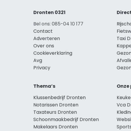
Dronten 0321
Direc
Bel ons: 085-04 10 177
Rijsc
Contact
Fiets
Adverteren
Taxi 
Over ons
Kappe
Cookieverklaring
Gezon
Avg
Afval
Privacy
Gezon
Thema’s
Onze 
Klussenbedrijf Dronten
Keuke
Notarissen Dronten
Vca D
Taxateurs Dronten
Kledi
Schoonmaakbedrijf Dronten
Websi
Makelaars Dronten
Sport