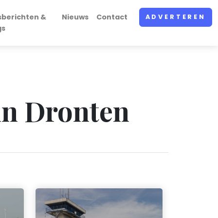
sberichten &
Nieuws
Contact
ADVERTEREN
gs
in Dronten