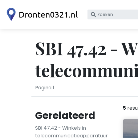
Zoek
op
bedrijfsnaam
of
SBI 47.42 - W
KvK
nummer
telecommuni
Pagina 1
5
resu
Gerelateerd
SBI 47.42 - Winkels in
telecommunicatieapparatuur