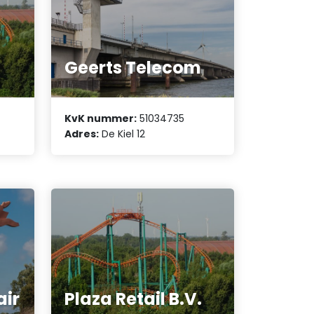
Geerts Telecom
KvK nummer:
51034735
Adres:
De Kiel 12
air
Plaza Retail B.V.