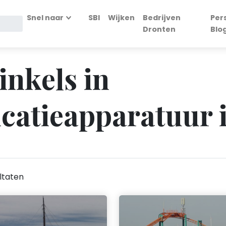
Snel naar
SBI
Wijken
Bedrijven
Per
Dronten
Blo
inkels in
catieapparatuur 
ltaten