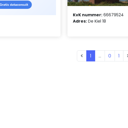
KvK nummer:
66679524
Adres:
De Kiel 18
1
...
0
1