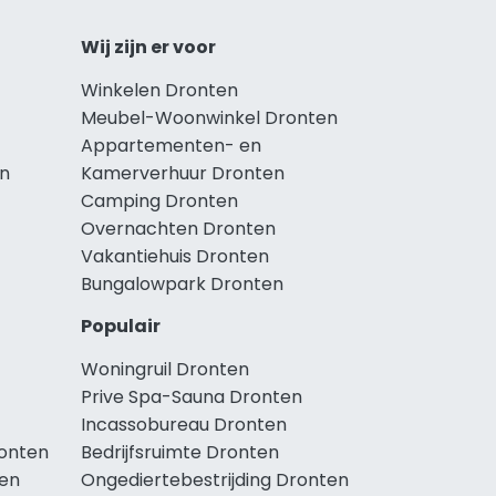
Wij zijn er voor
Winkelen Dronten
Meubel-Woonwinkel Dronten
Appartementen- en
en
Kamerverhuur Dronten
Camping Dronten
Overnachten Dronten
Vakantiehuis Dronten
Bungalowpark Dronten
Populair
Woningruil Dronten
Prive Spa-Sauna Dronten
Incassobureau Dronten
onten
Bedrijfsruimte Dronten
en
Ongediertebestrijding Dronten